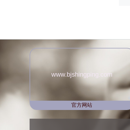
红球
连出
03
球上
27
www.bjshingping.com
官方网站