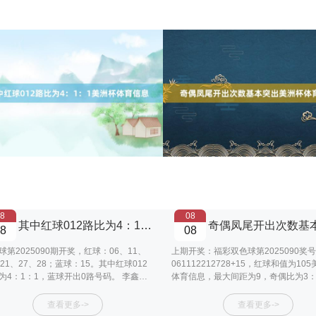
8
08
其中红球012路比为4：1：1美洲杯体育信息
8
08
球第2025090期开奖，红球：06、11、
上期开奖：福彩双色球第2025090奖
、21、27、28；蓝球：15。其中红球012
061112212728+15，红球和值为10
为4：1：1，蓝球开出0路号码。 李鑫双
体育信息，最大间距为9，奇偶比为3：
第2025091期012路分析： 0路红球分
区比为2：2：2。 1、龙头分析：最近
0路红球上期开出4枚：06、12、21、
头号码范畴在01-11之间，波动范畴较
查看更多->
查看更多->
；最近20期0路红球开出54枚，最近8期0路
码奇偶比为3：7，偶数龙头显明较热