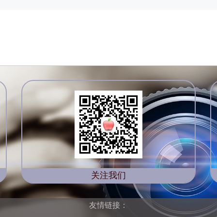
开出24枚，总体走势较热；当今0路红球
再次开出，龙头照管06。 2、凤尾分
22期，本期看好0路红球走冷，庄重红球
十期凤尾号码散播在24-33区间，走势
、12、18、27、30。 1路红球分析：1路红
近，凤尾奇偶比为5：5，奇偶凤尾开
期开出1枚：28；最近20期1路红球开出
本突出，本期看好凤尾为偶数，照管号
枚，最近8期1路红球开出10枚，
3、连码分析：最近十期连码开出比例为
连码出现较
关注我们
友情链接：