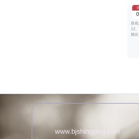
0
0
双色
12
路比
色球
析：
27
红球
连出
03
球上
27
www.bjshingping.com