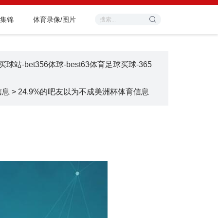
集锦
体育录像/图片
站-bet356体球-best63体育足球买球-365
信息
> 24.9%的吧友以为不成美洲杯体育信息