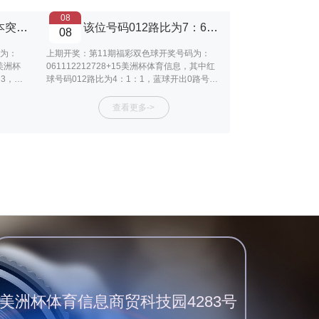
08
奇偶凤尾开出次数基本突出美洲杯体育信息
该位号码012路比为7：6：8美洲杯体育信息
08
号为：
上期开奖：第11期福彩双色球开奖号码为：
5美洲杯
061112212728+15美洲杯体育信息，其中红
3，三
球号码012路比为4：1：1，蓝球开出0路号
十期龙
码。 第一位红球分析：在第091期历史同时开
大，号
奖中奖，该位号码012路比为6：11：4，红球
查看更多->
，本期防
散播范畴在01-16区间，波动了15个点位，其
析：最近
中开出0路红球：03、06、09，开出1路红
相比贴
球：01、04、07、13、16，开出2路红球：
出次数基
02、05、08，本期第一位隆重1路红球出现，
码26。
红胆参考10。 第二位红球分析：在第091期历
50%,
史同时开奖中奖，该位号码012路比为6：5
美洲杯体育信息商贸科技园4283号