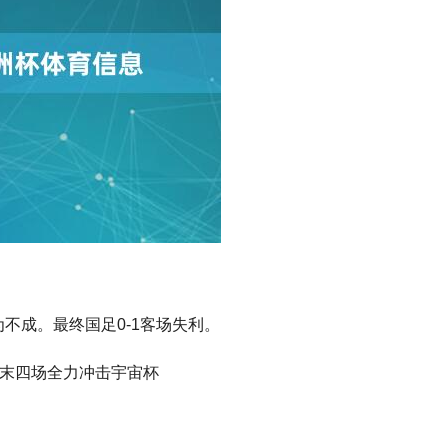
为不成。最终国足0-1客场失利。
终末四场全力冲击宇宙杯