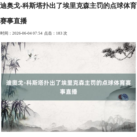
迪奥戈-科斯塔扑出了埃里克森主罚的点球体育
赛事直播
时间：2026-06-04 07:54
点击：183 次