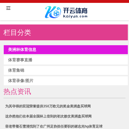
栏目分类
美洲杯体育信息
体育赛事直播
体育集锦
体育录像/图片
热点资讯
为其夺得的双冠荣誉提供350万欧元的奖金美洲盘买球网
这亦然他们在本届全国杯上尝到的初次败仗美洲盘买球网
容老带着石雪清找到了在广州足协担任要职的谢志光hg体育足球