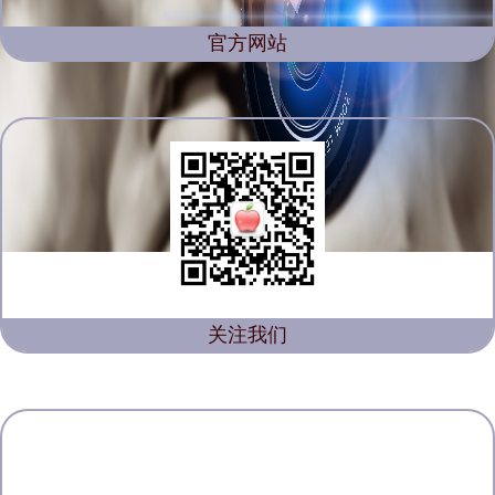
官方网站
关注我们