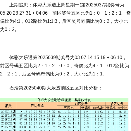
上期追思：体彩大乐透上周星期一(第2025037期)奖号为
05 20 23 27 31 + 04 06，前区奖号五区比为1：0：1：2：1，奇
偶比为4:1，012路比为1:1:3，后区奖号奇偶比为0：2，大小比
为0：2。
体彩大乐透第2025039期奖号为03 07 14 15 19 + 06 10，
前区号码五区比为2：1：2：0：0，奇偶比为4：1，012路比为
2：2：1，后区号码奇偶比为0：2，大小比为1：1。
石浩第2025040期大乐透前区五区对比分析：