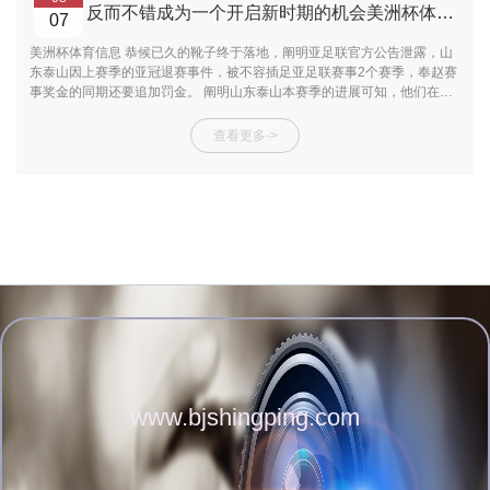
反而不错成为一个开启新时期的机会美洲杯体育信息
07
美洲杯体育信息 恭候已久的靴子终于落地，阐明亚足联官方公告泄露，山
东泰山因上赛季的亚冠退赛事件，被不容插足亚足联赛事2个赛季，奉赵赛
事奖金的同期还要追加罚金。 阐明山东泰山本赛季的进展可知，他们在将
来两个赛季很难出现时亚冠赛场，此次处置对他们来说不但莫得影响，反
而不错成为一个开启新时期的机会。正在进行中的这个夏窗，山东泰山成
查看更多->
为了中超声威变化幅度最大的球员，韩鹏从泰山B队中征召了10名年青球
员，获得了外助中卫路易斯。送走了蓝本在一线队中的9名球员，一举洗刷
了崔康熙时期的踪迹。 尽管山东泰山近期的
www.bjshingping.com