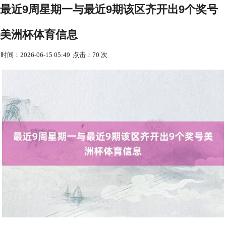
最近9周星期一与最近9期该区齐开出9个奖号
美洲杯体育信息
时间：2026-06-15 05:49
点击：70 次