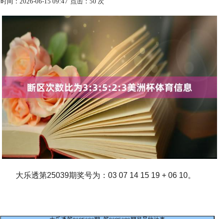
时间：2026-06-15 09:47
点击：50 次
大乐透第25039期奖号为：03 07 14 15 19 + 06 10。