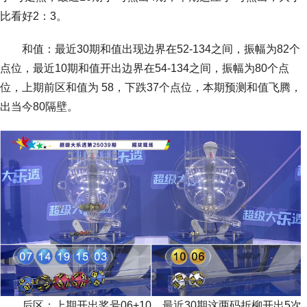
比看好2：3。
和值：最近30期和值出现边界在52-134之间，振幅为82个
点位，最近10期和值开出边界在54-134之间，振幅为80个点
位，上期前区和值为 58，下跌37个点位，本期预测和值飞腾，
出当今80隔壁。
后区：上期开出奖号06+10，最近30期这两码折柳开出5次