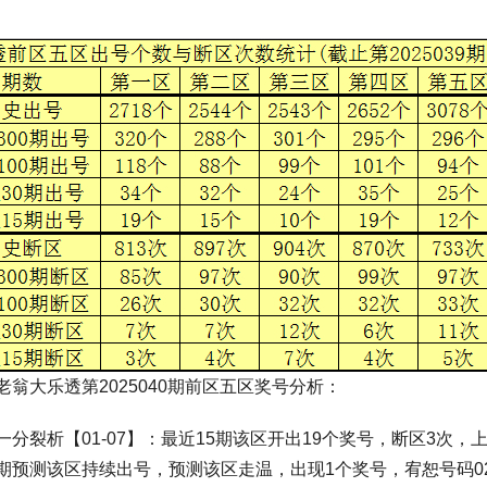
大乐透第2025040期前区五区奖号分析：
裂析【01-07】：最近15期该区开出19个奖号，断区3次，上
期预测该区持续出号，预测该区走温，出现1个奖号，宥恕号码0