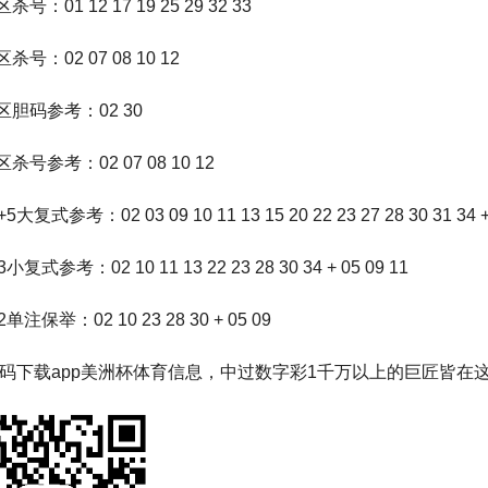
01 12 17 19 25 29 32 33
：02 07 08 10 12
码参考：02 30
参考：02 07 08 10 12
式参考：02 03 09 10 11 13 15 20 22 23 27 28 30 31 34 + 
式参考：02 10 11 13 22 23 28 30 34 + 05 09 11
保举：02 10 23 28 30 + 05 09
下载app美洲杯体育信息，中过数字彩1千万以上的巨匠皆在这