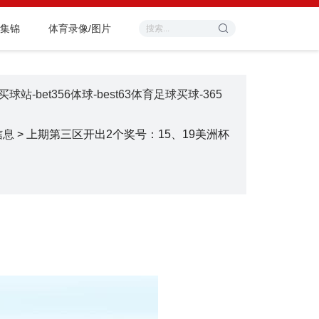
集锦
体育录像/图片
站-bet356体球-best63体育足球买球-365
信息
> 上期第三区开出2个奖号：15、19美洲杯