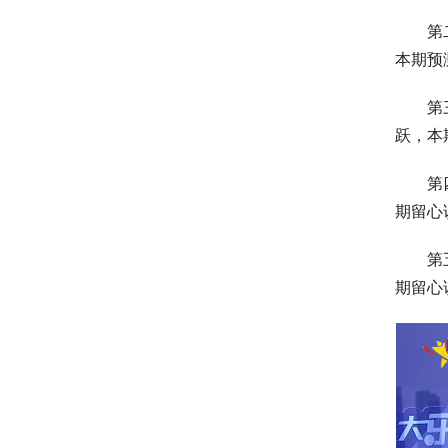
第二分
本期预
第三分
跃，本
第四分
期留心
第五分
期留心