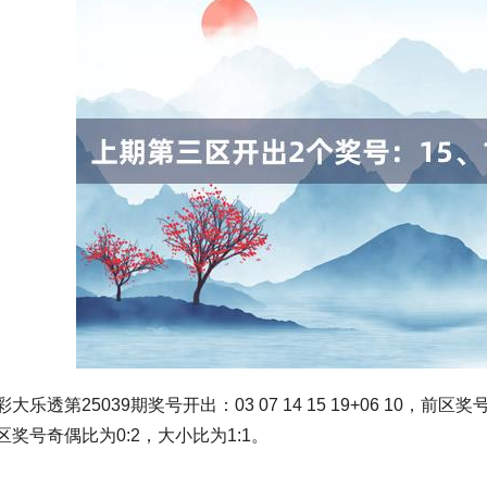
透第25039期奖号开出：03 07 14 15 19+06 10，前区奖
区奖号奇偶比为0:2，大小比为1:1。