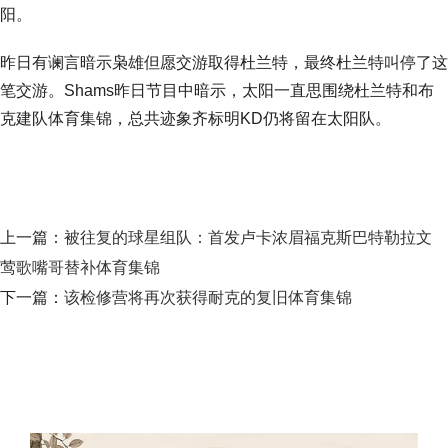
阳。
昨日有谰言暗示枭雄但愿交游取得杜兰特，最终杜兰特叫停了这
笔交游。Shams昨日节目中暗示，太阳一直思围绕杜兰特和布
克建队体育集锦，总共迹象齐标明KD仍将留在太阳队。
上一篇：
被往复的球星组队：首发卢卡浓眉福克斯巴特勒拉文
莺歌嘴哥替补体育集锦
下一篇：
该检修营将再次获得耐克的复旧体育集锦