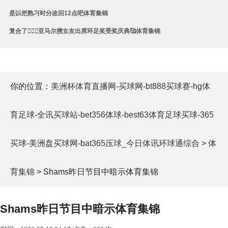
是以把熟习时分改回12点吧体育集锦
复合了👩‍❤️‍👨亚马尔携女友出席环足奖受奖庆典🥰体育集锦
你的位置：
美洲杯体育直播网-买球网-bt888买球赛-hg体
育足球-全讯买球站-bet356体球-best63体育足球买球-365
买球-美洲盘买球网-bat365压球_今日体讯环球通综合
>
体
育集锦
> Shams昨日节目中暗示体育集锦
Shams昨日节目中暗示体育集锦