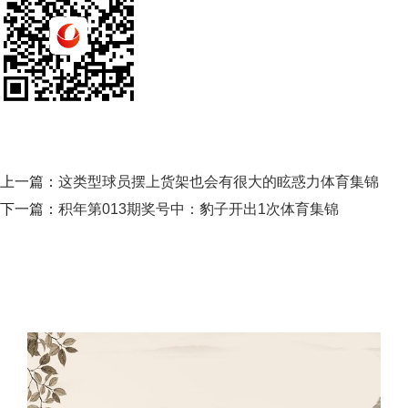
上一篇：
这类型球员摆上货架也会有很大的眩惑力体育集锦
下一篇：
积年第013期奖号中：豹子开出1次体育集锦