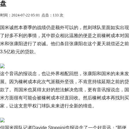
盘
时间：2024-07-22 05:01
点击：133 次
国米诚然本赛季的战绩仍是额外可以的，然则球队里面如实出现
了好多不利的事情，其中群众相比温雅的便是之前橡树成本对国
米和张康阳进行了劝诫。他们条目张康阳在这个夏天就偿还之前
3.5亿欧元的贷款。
这个音讯的报说念，也让外界相配回想，张康阳和国米的未来发
展。因为橡树成本此次气派额外坚强，不肯意持续延期之前的贷
款了。而国米也莫得太好的想法解决危境，更有音讯报说念，国
米方面很有可能会被橡树成本径直回收。然后橡树成本再找到买
家，让这支意甲权门球队未来进行全新的缔造。
但国米跟队记者Davide Stoppini也报说念了一个好音讯：“那便