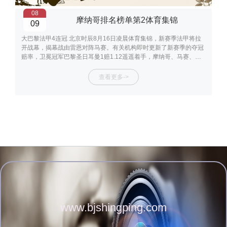
08
摩纳哥排名榜单第2体育集锦
09
大巴黎法甲4连冠 北京时辰8月16日凌晨体育集锦，新赛季法甲将拉
开战幕，揭幕战由雷恩对阵马赛。有关机构即时更新了新赛季的夺冠
赔率，卫冕冠军巴黎圣日耳曼1赔1.12遥遥着手，摩纳哥、马赛、里
尔、里昂、尼斯分列2-6位。 有关阅读-【新赛季法甲前瞻：大巴黎无
可撼动 死后5队激战】【法甲身价名次:大巴黎11.6亿欧第1 占总比超
查看更多->
3成】 2025年，大巴黎夺得4项赛事的冠军，分歧是欧冠、法甲、法
国杯，以及法国超等杯，但球队谢世俱杯决赛中不敌切尔西，缺憾无
缘足坛历史上首个七冠王。之后巴黎还有2项冠军不错
www.bjshingping.com