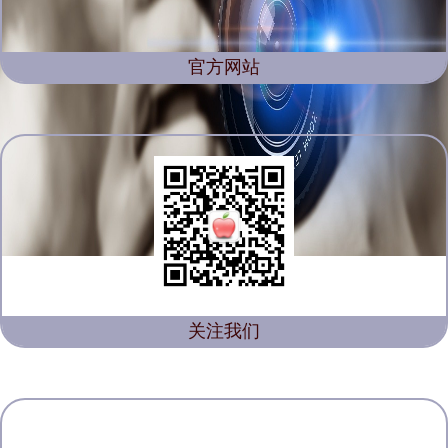
官方网站
关注我们