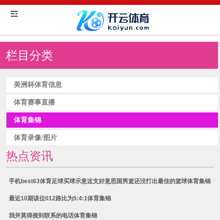
栏目分类
美洲杯体育信息
体育赛事直播
体育集锦
体育录像/图片
热点资讯
手机best63体育足球买球示意这支好意思国男篮还没打出最佳的篮球体育集锦
最近10期该位012路比为5:4:1体育集锦
我并莫得接到联系的电话体育集锦