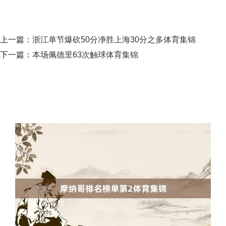
上一篇：
浙江单节爆砍50分净胜上海30分之多体育集锦
下一篇：
本场佩德里63次触球体育集锦